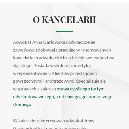
O KANCELARII
Adwokat Anna Garłowska doświadczenie
zawodowe zdobywała pracując w renomowanych
kancelariach adwokackich na terenie województwa
śląskiego. Posiada wieloletnią praktykę
w reprezentowaniu Klientów przed sądami
powszechnymi i arbitrażowymi. Specjalizuje się
w sprawach z zakresu
prawa cywilnego (w tym
odszkodowawczego)
,
rodzinnego
,
gospodarczego
i
karnego
.
W zakresie zainteresowań adwokat Anny
Garłowskiej jest ponadto prawo usług