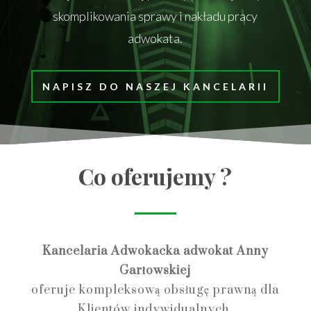
skomplikowania sprawy i nakładu pracy
adwokata.
NAPISZ DO NASZEJ KANCELARII
Co oferujemy ?
Kancelaria Adwokacka adwokat Anny
Garłowskiej
oferuje kompleksową obsługę prawną dla
Klientów indywidualnych,