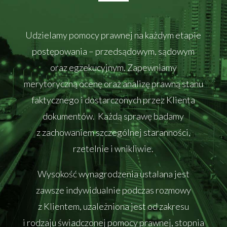
Udzielamy pomocy prawnej na każdym etapie
postępowania – przedsądowym, sądowym
oraz egzekucyjnym. Zapewniamy
merytoryczną ocenę oraz analizę prawną stanu
faktycznego i dostarczonych przez Klienta
dokumentów. Każdą sprawę badamy
z zachowaniem szczególnej staranności,
rzetelnie i wnikliwie.
Wysokość wynagrodzenia ustalana jest
zawsze indywidualnie podczas rozmowy
z Klientem, uzależniona jest od zakresu
i rodzaju świadczonej pomocy prawnej, stopnia